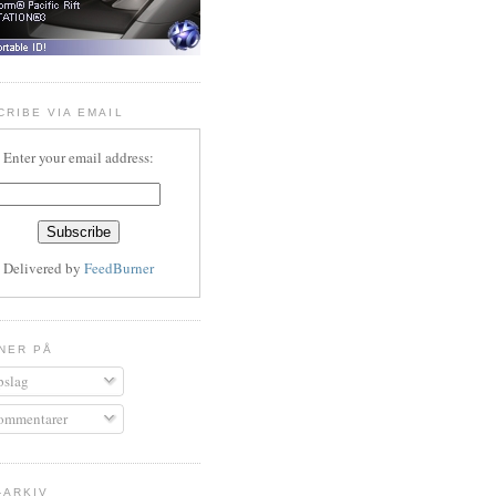
CRIBE VIA EMAIL
Enter your email address:
Delivered by
FeedBurner
NER PÅ
slag
mmentarer
-ARKIV