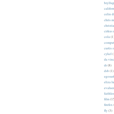
bryllu
califor
celin d
chris 
christi
cirkus 
cola
(1
comput
curtis s
cykel
(
da vinc
dr
(8)
dsb
(1)
egosur
eliza 
evalue
faithle
film
(1
firefox
fly
(3)