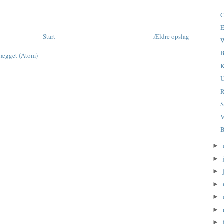
C
E
Start
Ældre opslag
W
B
dlægget (Atom)
K
R
S
V
B
►
►
►
►
►
►
►