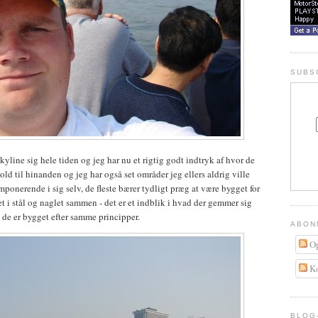
SUBS
yline sig hele tiden og jeg har nu et rigtig godt indtryk af hvor de
hold til hinanden og jeg har også set områder jeg ellers aldrig ville
mponerende i sig selv, de fleste bærer tydligt præg at være bygget for
t i stål og naglet sammen - det er et indblik i hvad der gemmer sig
a de er bygget efter samme principper.
ABON
Op
Ko
BLOG