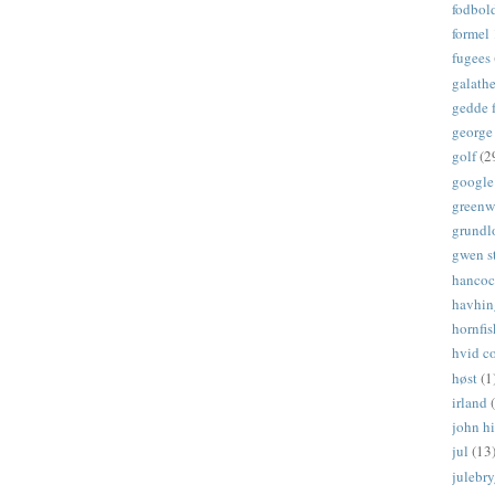
fodbol
formel 
fugees
galath
gedde f
george
golf
(2
google
greenw
grundl
gwen s
hanco
havhin
hornfis
hvid c
høst
(1
irland
john hi
jul
(13
julebr