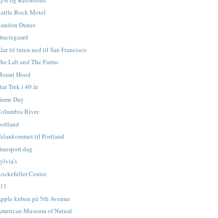
attle Rock Motel
Bandon Dunes
raciegaard
lar til turen ned til San Francisco
he Lab and The Farms
Mount Hood
tar Trek i 40 år
Game Day
olumbia River
ortland
elankommet til Portland
ransport dag
ylvia's
ockefeller Center
911
pple kuben på 5th Avenue
merican Museum of Natual