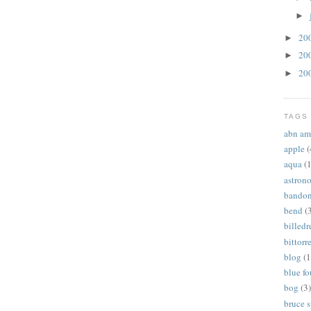
►
20
►
20
►
20
►
TAGS
abn am
apple
(
aqua
(1
astron
bandon
bend
(
billed
bittorr
blog
(1
blue f
bog
(3)
bruce 