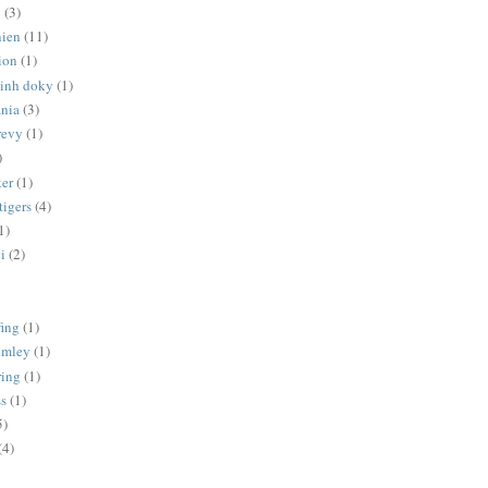
p
(3)
nien
(11)
ion
(1)
minh doky
(1)
ania
(3)
revy
(1)
)
er
(1)
tigers
(4)
1)
i
(2)
fing
(1)
lumley
(1)
ring
(1)
ss
(1)
5)
(4)