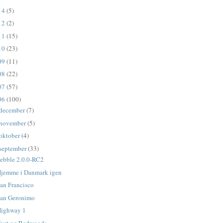
14
(5)
12
(2)
11
(15)
10
(23)
09
(11)
08
(22)
07
(57)
06
(100)
december
(7)
november
(5)
oktober
(4)
september
(33)
ebble 2.0.0-RC2
jemme i Danmark igen
an Francisco
an Geronimo
Highway 1
yst og Redwoods