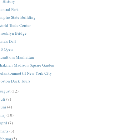
History
entral Park
mpire State Building
orld Trade Center
rooklyn Bridge
atz's Deli
US Open
undt om Manhattan
hakira i Madison Square Garden
elankommet til New York City
oston Duck Tours
august
(12)
juli
(7)
juni
(4)
maj
(10)
april
(7)
marts
(3)
februar
(5)