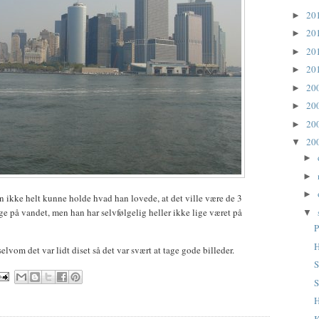
20
►
20
►
20
►
20
►
20
►
20
►
20
►
20
▼
►
►
►
 ikke helt kunne holde hvad han lovede, at det ville være de 3
ge på vandet, men han har selvfølgelig heller ikke lige været på
▼
P
H
elvom det var lidt diset så det var svært at tage gode billeder.
S
S
K