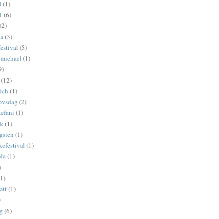
d
(1)
1
(6)
(2)
ea
(3)
estival
(5)
 michael
(1)
9)
(12)
ich
(1)
ovsdag
(2)
tefani
(1)
ck
(1)
gsten
(1)
kefestival
(1)
ola
(1)
)
(1)
att
(1)
)
yg
(6)