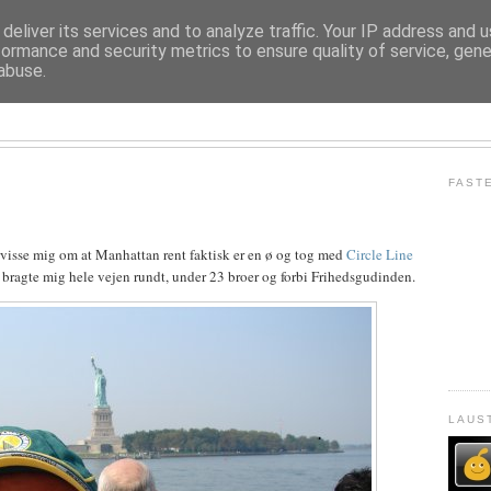
deliver its services and to analyze traffic. Your IP address and 
formance and security metrics to ensure quality of service, gen
abuse.
LAUST M. LADEFOGED
FAST
orvisse mig om at Manhattan rent faktisk er en ø og tog med
Circle Line
 bragte mig hele vejen rundt, under 23 broer og forbi Frihedsgudinden.
LAUS