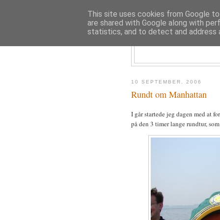
This site uses cookies from Google to 
are shared with Google along with per
statistics, and to detect and address 
10 SEPTEMBER, 2006
Rundt om Manhattan
I går startede jeg dagen med at f
på den 3 timer lange rundtur, som