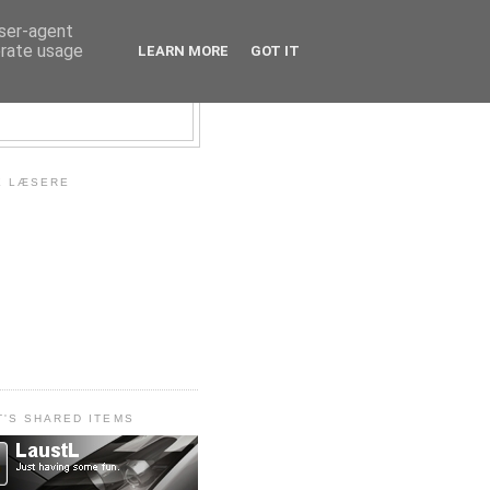
user-agent
erate usage
LEARN MORE
GOT IT
E LÆSERE
T'S SHARED ITEMS