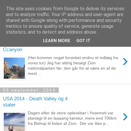
This site uses cookies from Google to deliver its services
Laust M. Ladefoged
and to analyze traffic. Your IP address and user-agent are
shared with Google along with performance and security
metrics to ensure quality of service, generate usage
statistics, and to detect and address abuse.
10 september, 2014
LEARN MORE
GOT IT
USA 2014 - Zion og Antelope
Ccanyon
›
(Her kommer noget forsinket endnu et indlæg fra
vores tur) Jeg har aldrig besøgt Zion
nationalparken før, den går for at være en af de
mest ...
03 september, 2014
USA 2014 - Death Valley og 4
stater
›
Dagen efter de store oplevelser i Yosemeti var
planlagt til en laaaang køretur, mere end 700km
fra Bishop til foden af Zion. Der var ikke p...