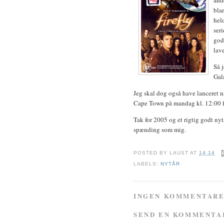
and
bla
hel
ser
god
lave
Så j
Gala
Jeg skal dog også have lanceret n
Cape Town på mandag kl. 12:00 fo
Tak for 2005 og et rigtig godt nytår
spænding som mig.
POSTED BY
LAUST
AT
14.14
LABELS:
NYTÅR
INGEN KOMMENTARE
SEND EN KOMMENTA