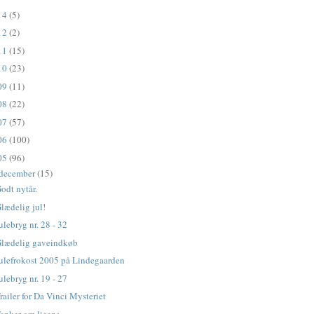
14
(5)
12
(2)
11
(15)
10
(23)
09
(11)
08
(22)
07
(57)
06
(100)
05
(96)
december
(15)
odt nytår.
lædelig jul!
ulebryg nr. 28 - 32
lædelig gaveindkøb
ulefrokost 2005 på Lindegaarden
ulebryg nr. 19 - 27
railer for Da Vinci Mysteriet
anker om licens