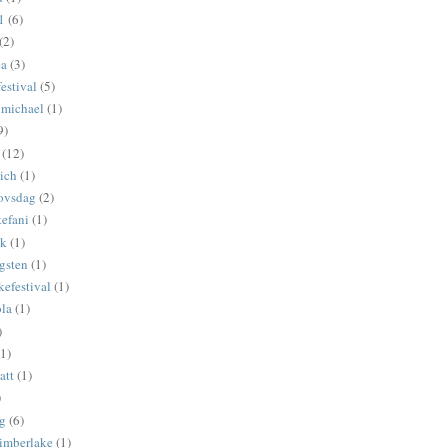
1
(6)
(2)
ea
(3)
estival
(5)
 michael
(1)
9)
(12)
ich
(1)
ovsdag
(2)
tefani
(1)
ck
(1)
gsten
(1)
kefestival
(1)
ola
(1)
)
(1)
att
(1)
)
yg
(6)
timberlake
(1)