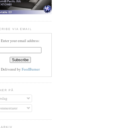
CRIBE VIA EMAIL
Enter your email address:
Delivered by
FeedBurner
NER PÅ
slag
mmentarer
-ARKIV