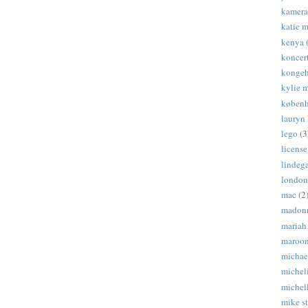
kamera
katie 
kenya
koncer
kongeh
kylie 
køben
lauryn 
lego
(3
license
lindeg
london
mac
(2
madon
mariah
maroon
michae
michel
michel
mike s