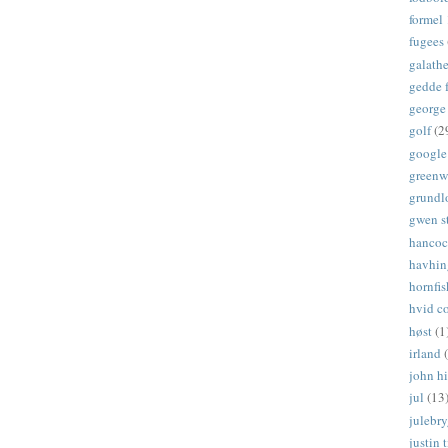
formel 
fugees
galath
gedde f
george
golf
(2
google
greenw
grundl
gwen s
hanco
havhin
hornfis
hvid c
høst
(1
irland
john hi
jul
(13
julebr
justin 