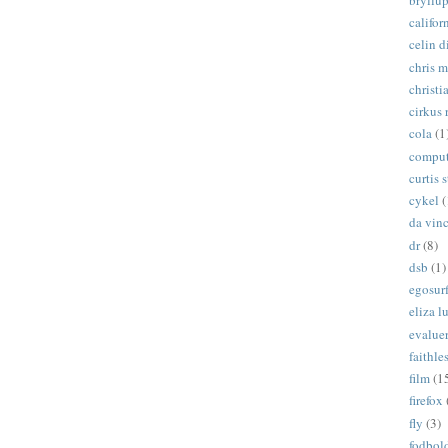
califor
celin d
chris 
christi
cirkus 
cola
(1
comput
curtis s
cykel
(
da vinc
dr
(8)
dsb
(1)
egosur
eliza 
evalue
faithle
film
(1
firefox
fly
(3)
fodbol