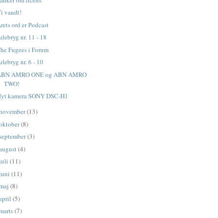
i vandt!
rets ord er Podcast
ulebryg nr. 11 - 18
he Fugees i Forum
ulebryg nr. 6 - 10
ABN AMRO ONE og ABN AMRO
TWO!
Nyt kamera SONY DSC-H1
november
(13)
oktober
(8)
september
(3)
august
(4)
juli
(11)
juni
(11)
maj
(8)
april
(5)
marts
(7)