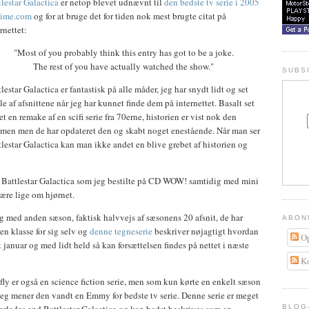
tlestar Galactica
er netop blevet udnævnt til
den bedste tv serie i 2005
Time.com
og for at bruge det for tiden nok mest brugte citat på
rnettet:
"Most of you probably think this entry has got to be a joke.
The rest of you have actually watched the show."
SUBS
lestar Galactica er fantastisk på alle måder, jeg har snydt lidt og set
e af afsnittene når jeg har kunnet finde dem på internettet. Basalt set
et en remake af en scifi serie fra 70erne, historien er vist nok den
men men de har opdateret den og skabt noget enestående. Når man ser
tlestar Galactica kan man ikke andet en blive grebet af historien og
af Battlestar Galactica som jeg bestilte på CD WOW! samtidig med mini
være lige om hjørnet.
g med anden sæson, faktisk halvvejs af sæsonens 20 afsnit, de har
ABON
 en klasse for sig selv og
denne tegneserie
beskriver nøjagtigt hvordan
Op
 januar og med lidt held så kan forsættelsen findes på nettet i næste
Ko
efly er også en science fiction serie, men som kun kørte en enkelt sæson
jeg mener den vandt en Emmy for bedste tv serie. Denne serie er meget
BLOG