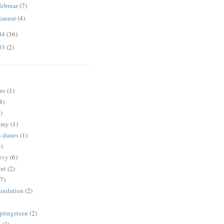
februar
(7)
januar
(4)
04
(36)
03
(2)
ro
(1)
4)
)
omy
(1)
 dunes
(1)
3)
revy
(6)
ent
(2)
7)
oundation
(2)
springsteen
(2)
p
(3)