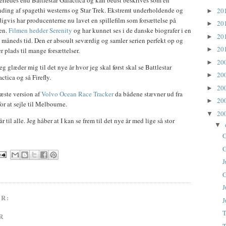
erledes end Battlestar Galactica og kan bedst beskrives som en
nding af spagethi westerns og Star Trek. Ekstremt underholdende og
20
►
digvis har producenterne nu lavet en spillefilm som forsættelse på
20
►
ien.
Filmen hedder Serenity
og har kunnet ses i de danske biografer i en
20
►
 måneds tid. Den er absoult seværdig og samler serien perfekt op og
20
►
r plads til mange forsættelser.
20
►
eg glæder mig til det nye år hvor jeg skal først skal se Battlestar
20
►
ctica og så Firefly.
20
►
æste version af
Volvo Ocean Race Tracker
da bådene stævner ud fra
20
►
r at sejle til Melbourne.
20
▼
 til alle. Jeg håber at I kan se frem til det nye år med lige så stor
▼
G
G
J
G
J
R:
J
T
R
T