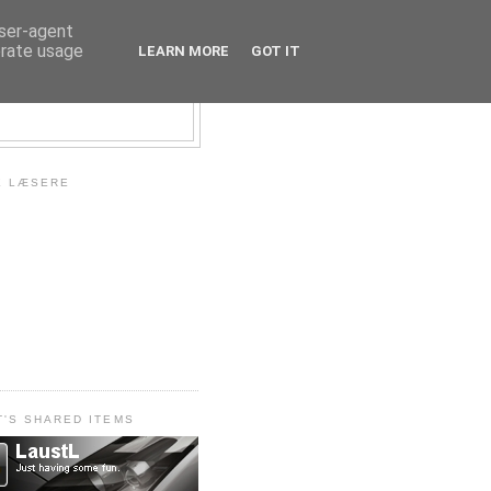
user-agent
erate usage
LEARN MORE
GOT IT
E LÆSERE
T'S SHARED ITEMS