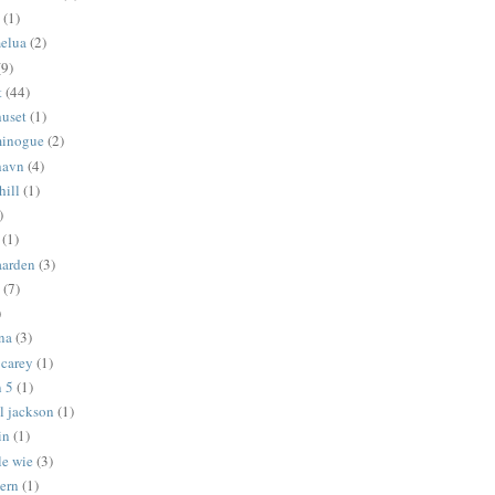
(1)
melua
(2)
(9)
t
(44)
uset
(1)
minogue
(2)
havn
(4)
hill
(1)
)
(1)
aarden
(3)
(7)
)
na
(3)
 carey
(1)
 5
(1)
l jackson
(1)
in
(1)
le wie
(3)
tern
(1)