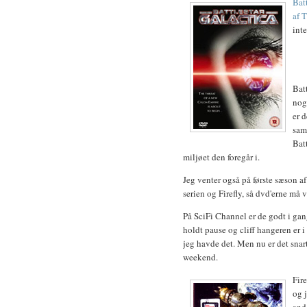
Bat
af 
inte
Batt
nogl
er d
sam
Bat
miljøet den foregår i.
Jeg venter også på første sæson 
serien og Firefly, så dvd'erne må 
På SciFi Channel er de godt i gan
holdt pause og cliff hangeren er i
jeg havde det. Men nu er det snart
weekend.
Fir
og 