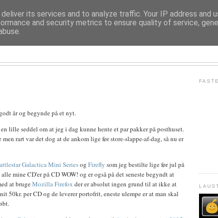
deliver its services and to analyze traffic. Your IP address and 
formance and security metrics to ensure quality of service, gen
abuse.
LAUST M. LADEFOGED
FAST
 godt år og begynde på et nyt.
 en lille seddel om at jeg i dag kunne hente et par pakker på posthuset.
men rart var det dog at de ankom lige før store-slappe-af-dag, så nu er
attlestar Galactica Mini Series
og
Firefly
som jeg bestilte lige før jul på
n alle mine CD'er på CD WOW! og er også på det seneste begyndt at
med at bruge
Mozilla Firefox
der er absolut ingen grund til at ikke at
LAUS
t 50kr. per CD og de leverer portofrit, eneste ulempe er at man skal
øbt.