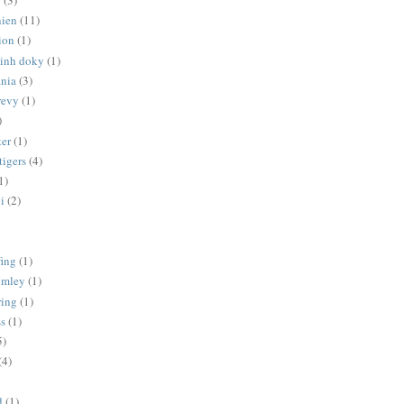
nien
(11)
ion
(1)
minh doky
(1)
ania
(3)
revy
(1)
)
er
(1)
tigers
(4)
1)
i
(2)
fing
(1)
lumley
(1)
ring
(1)
ss
(1)
5)
(4)
d
(1)