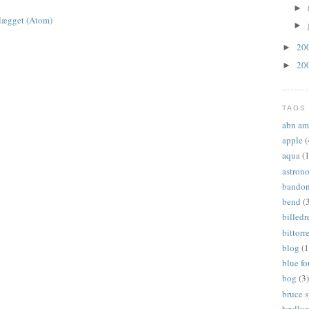
►
dlægget (Atom)
►
20
►
20
►
TAGS
abn am
apple
(
aqua
(1
astron
bandon
bend
(
billed
bittorr
blog
(1
blue f
bog
(3)
bruce 
bryllu