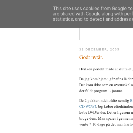
This site uses cookies from Google to 
are shared with Google along with per
statistics, and to detect and address 
31 DECEMBER, 2005
Godt nytår.
Hvilken perfekt måde at slutte et
Da jeg kom hjem i går aftes lå der
Det kom ikke som en overraskelse 
der fuldt program 1. januar.
De 2 pakker indeholdte nemlig
B
CD WOW!
. Jeg køber efterhånde
købe DVD'er der. Det er ligesom 
bruge dem. Man sparer i gennemsni
vente 7-10 dage på det man har k