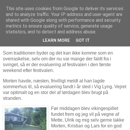
This site uses cookies from Google to deliver its services
Laust M. Ladefoged
and to analyze traffic. Your IP address and user-agent are
shared with Google along with performance and security
metrics to ensure quality of service, generate usage
statistics, and to detect and address abuse.
19 juli, 2005
Festival evaluering 2005
LEARN MORE
GOT IT
Som traditionen byder og det kan ikke komme som en
overraskelse, selv om der nu var mange der faldt fra i
svinget, så er der evaluering af festivalen i den første
weekend efter festivalen.
Morten havde, næsten, frivilligt meldt at han lagde
sommerhus til, så evaluering fandt i år sted i Vig Lyng. Vejret
var optimalt og en stor del af lørdagen blev brugt på
stranden.
Før middagen blev vikingespillet
fundet frem og jeg vil på vegne af
Mette, Ulrik og mig selv gerne takke
Morten, Kristian og Lars for en god