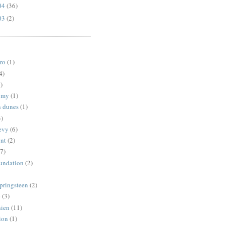
04
(36)
03
(2)
ro
(1)
4)
)
omy
(1)
 dunes
(1)
3)
revy
(6)
ent
(2)
7)
oundation
(2)
springsteen
(2)
p
(3)
nien
(11)
ion
(1)