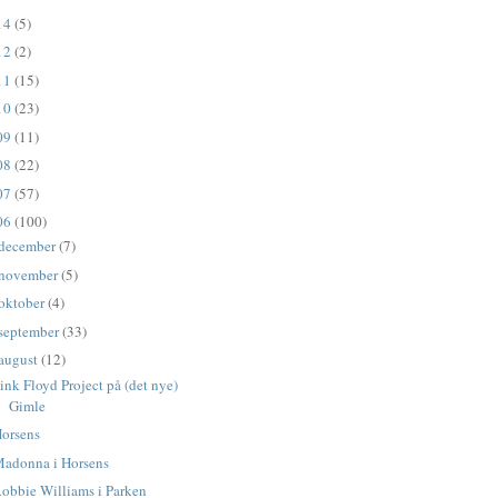
14
(5)
12
(2)
11
(15)
10
(23)
09
(11)
08
(22)
07
(57)
06
(100)
december
(7)
november
(5)
oktober
(4)
september
(33)
august
(12)
ink Floyd Project på (det nye)
Gimle
orsens
adonna i Horsens
obbie Williams i Parken