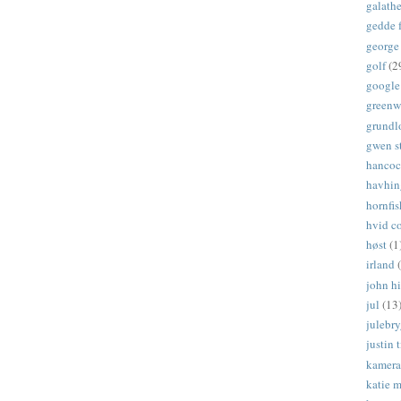
galath
gedde f
george
golf
(2
google
greenw
grundl
gwen s
hanco
havhin
hornfis
hvid c
høst
(1
irland
john hi
jul
(13
julebr
justin 
kamera
katie 