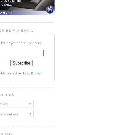
CRIBE VIA EMAIL
Enter your email address:
Delivered by
FeedBurner
NER PÅ
slag
mmentarer
-ARKIV