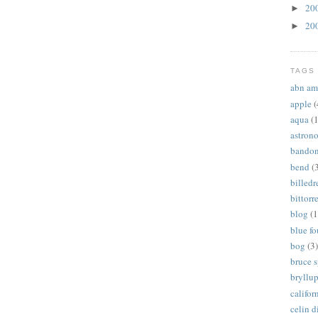
20
►
20
►
TAGS
abn am
apple
(
aqua
(1
astron
bandon
bend
(
billed
bittorr
blog
(1
blue f
bog
(3)
bruce 
bryllu
califor
celin d