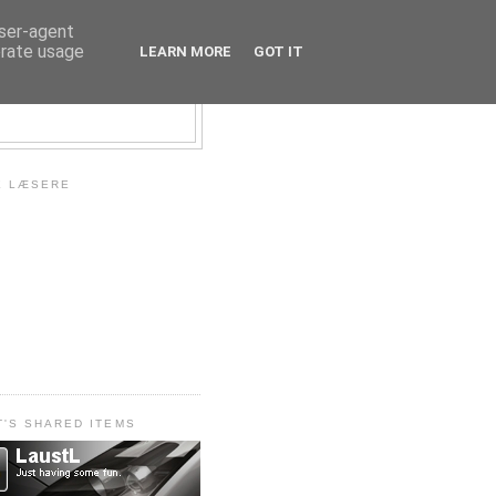
user-agent
erate usage
LEARN MORE
GOT IT
E LÆSERE
T'S SHARED ITEMS