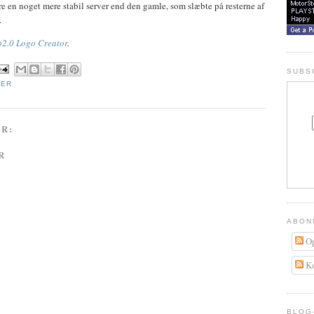
re en noget mere stabil server end den gamle, som slæbte på resterne af
.
2.0 Logo Creator
.
SUBS
VER
R:
R
ABON
Op
Ko
BLOG