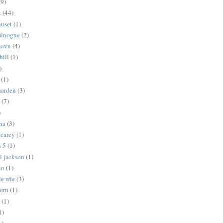
(9)
t
(44)
uset
(1)
minogue
(2)
havn
(4)
hill
(1)
)
(1)
aarden
(3)
(7)
)
na
(3)
 carey
(1)
 5
(1)
l jackson
(1)
in
(1)
le wie
(3)
tern
(1)
(1)
1)