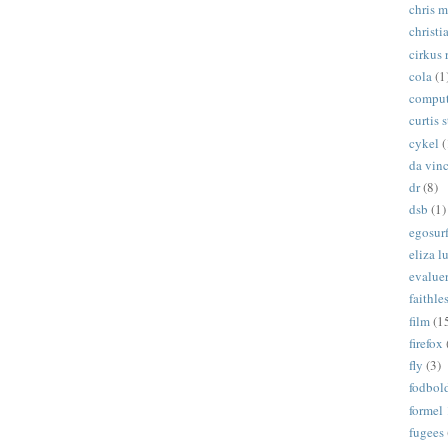
chris 
christi
cirkus 
cola
(1
comput
curtis s
cykel
(
da vinc
dr
(8)
dsb
(1)
egosur
eliza 
evalue
faithle
film
(1
firefox
fly
(3)
fodbol
formel 
fugees