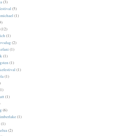
ea
(3)
estival
(5)
 michael
(1)
9)
(12)
ich
(1)
ovsdag
(2)
tefani
(1)
ck
(1)
gsten
(1)
kefestival
(1)
ola
(1)
)
(1)
att
(1)
)
yg
(6)
timberlake
(1)
(1)
melua
(2)