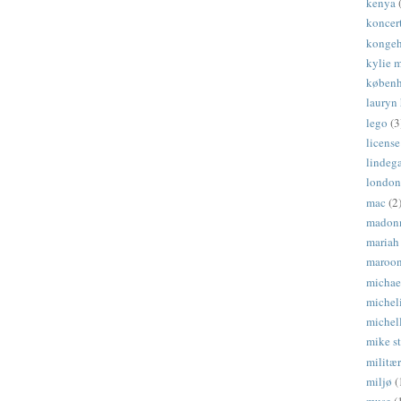
kenya
koncer
kongeh
kylie 
køben
lauryn 
lego
(3
license
lindeg
london
mac
(2
madon
mariah
maroon
michae
michel
michel
mike s
militær
miljø
(