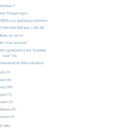
alathea 3
une blogger også...
ERNs nye partikelaccellerator
5.000.000.000 km ~ 100 AU
mm, ny server
en store mission?
fter agurketid er det "kommer
snart" tid.
nderskrift for Kløverkarréen
juli
(7)
juni
(4)
maj
(10)
april
(7)
marts
(3)
februar
(5)
januar
(3)
05
(96)