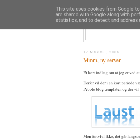
This site uses cookies from Google to 
are shared with Google along with per
statistics, and to detect and address 
17 AUGUST, 2006
Mmm, ny server
Et kort indlæg om at jeg er ved a
Derfor vil der i en kort periode væ
Pebble blog templaten og der vil 
Men fortvivl ikke, det går langso