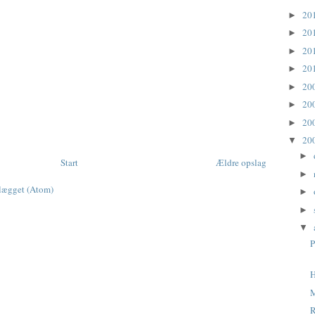
20
►
20
►
20
►
20
►
20
►
20
►
20
►
20
▼
►
Start
Ældre opslag
►
dlægget (Atom)
►
►
▼
P
H
M
R