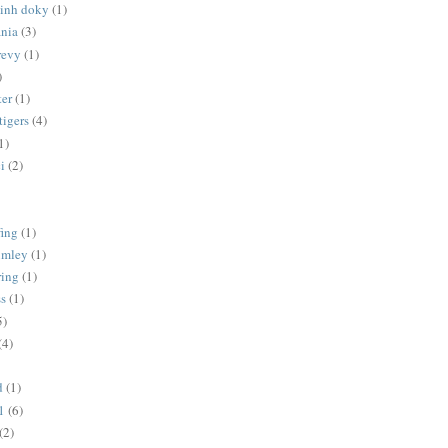
minh doky
(1)
ania
(3)
revy
(1)
)
er
(1)
tigers
(4)
1)
i
(2)
fing
(1)
lumley
(1)
ring
(1)
ss
(1)
5)
(4)
d
(1)
1
(6)
(2)