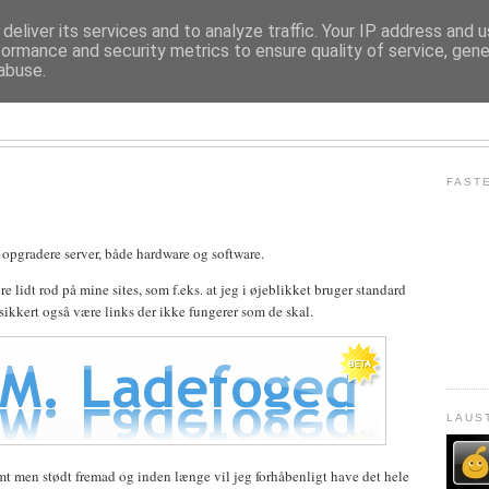
deliver its services and to analyze traffic. Your IP address and 
formance and security metrics to ensure quality of service, gen
abuse.
LAUST M. LADEFOGED
FAST
t opgradere server, både hardware og software.
re lidt rod på mine sites, som f.eks. at jeg i øjeblikket bruger standard
sikkert også være links der ikke fungerer som de skal.
LAUS
mt men stødt fremad og inden længe vil jeg forhåbenligt have det hele