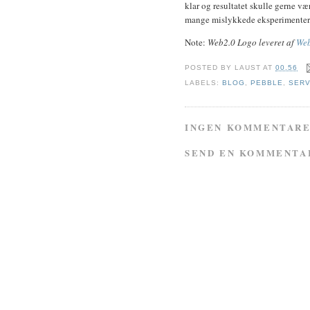
klar og resultatet skulle gerne væ
mange mislykkede eksperimenter
Note:
Web2.0 Logo leveret af
Web
POSTED BY
LAUST
AT
00.56
LABELS:
BLOG
,
PEBBLE
,
SER
INGEN KOMMENTARE
SEND EN KOMMENTA