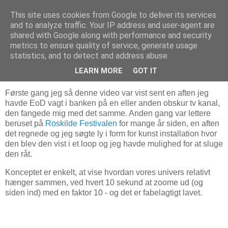
This site uses cookies from Google to deliver its services
Laust M. Ladefoged
and to analyze traffic. Your IP address and user-agent are
shared with Google along with performance and security
metrics to ensure quality of service, generate usage
statistics, and to detect and address abuse.
01 november, 2006
Powers of Ten
LEARN MORE
GOT IT
Første gang jeg så denne video var vist sent en aften jeg
havde EoD vagt i banken på en eller anden obskur tv kanal,
den fangede mig med det samme. Anden gang var lettere
beruset på
Roskilde Festivalen
for mange år siden, en aften
det regnede og jeg søgte ly i form for kunst installation hvor
den blev den vist i et loop og jeg havde mulighed for at sluge
den råt.
Konceptet er enkelt, at vise hvordan vores univers relativt
hænger sammen, ved hvert 10 sekund at zoome ud (og
siden ind) med en faktor 10 - og det er fabelagtigt lavet.